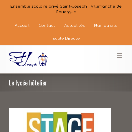
Ensemble scolaire privé Saint-Joseph | Villefranche de
Rouergue
Accueil
Contact
Actualités
Plan du site
Ecole Directe
Le lycée hôtelier