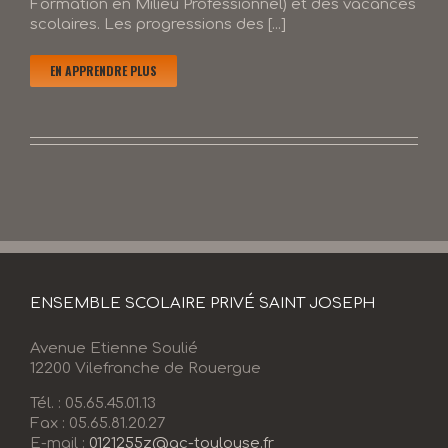
Formation en Milieu Professionnel) et des vacances
scolaires. Les progressions des [...]
EN APPRENDRE PLUS
ENSEMBLE SCOLAIRE PRIVÉ SAINT JOSEPH
Avenue Etienne Soulié
12200 Vilefranche de Rouergue
Tél. : 05.65.45.01.13
Fax : 05.65.81.20.27
E-mail :
0121255z@ac-toulouse.fr